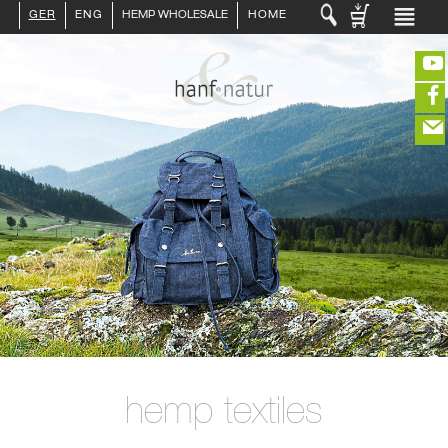
GER
ENG
HEMP WHOLESALE
HOME
LOGIN :
END CUSTOMER
B2B CUSTOMER
CREATE CUSTOMER ACCOUNT
CONTACT
INFO HANF
(portofreier Versand in DE)
HEMP FOOD
RAW MATERIALS
ORGANIC COSMETICS
EDITIEREN
HEMP TEXITILES
EXQUISITE
eeeeeeeeeeeeeeeeeeeee
ZUR KASSE
DRINKS
closeNotification.notification-close
ffffffffffffffffffffff
Warenkorb
ABOUT US
ausblenden
hemp textiles