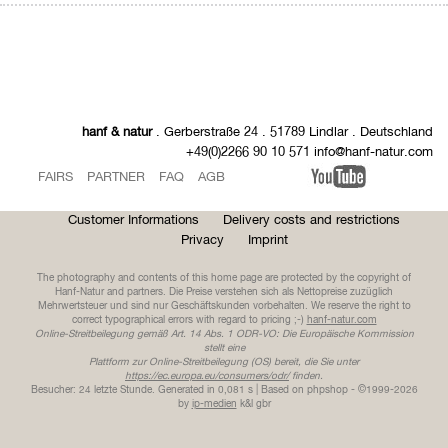
hanf & natur
. Gerberstraße 24 . 51789 Lindlar . Deutschland
+49(0)2266 90 10 571 info@hanf-natur.com
FAIRS
PARTNER
FAQ
AGB
Customer Informations
Delivery costs and restrictions
Privacy
Imprint
The photography and contents of this home page are protected by the copyright of
Hanf-Natur and partners. Die Preise verstehen sich als Nettopreise zuzüglich
Mehrwertsteuer und sind nur Geschäftskunden vorbehalten. We reserve the right to
correct typographical errors with regard to pricing ;-)
hanf-natur.com
Online-Streitbeilegung gemäß Art. 14 Abs. 1 ODR-VO: Die Europäische Kommission
stellt eine
Plattform zur Online-Streitbeilegung (OS) bereit, die Sie unter
https://ec.europa.eu/consumers/odr/
finden.
Besucher: 24 letzte Stunde.
Generated in 0,081 s | Based on phpshop - ©1999-2026
by
ip-medien
k&l gbr