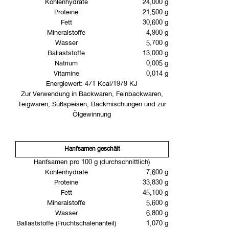
Kohlenhydrate
24,000 g
Proteine
21,500 g
Fett
30,600 g
Mineralstoffe
4,900 g
Wasser
5,700 g
Ballaststoffe
13,000 g
Natrium
0,005 g
Vitamine
0,014 g
Energiewert: 471 Kcal/1979 KJ
Zur Verwendung in Backwaren, Feinbackwaren,
Teigwaren, Süßspeisen, Backmischungen und zur
Ölgewinnung
Hanfsamen geschält
Hanfsamen pro 100 g (durchschnittlich)
Kohlenhydrate
7,600 g
Proteine
33,830 g
Fett
45,100 g
Mineralstoffe
5,600 g
Wasser
6,800 g
Ballaststoffe (Fruchtschalenanteil)
1,070 g