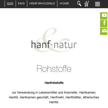
GER
ENG
HEMP WHOLESALE
HOME
LOGIN :
END CUSTOMER
B2B CUSTOMER
CREATE CUSTOMER ACCOUNT
CONTACT
INFO HANF
(portofreier Versand in DE)
HEMP FOOD
RAW MATERIALS
ORGANIC COSMETICS
EDITIEREN
HEMP TEXITILES
Rohstoffe
EXQUISITE
eeeeeeeeeeeeeeeeeeeee
ZUR KASSE
DRINKS
closeNotification.notification-close
ffffffffffffffffffffff
Warenkorb
ABOUT US
ausblenden
Hanfrohstoffe
zur Verwendung in Lebensmittel und Kosmetik. Hanfsamen,
Hanföl, Hanfsamen geschält, Hanfmehl, Hanfblätter, ätherisches
Hanföl.