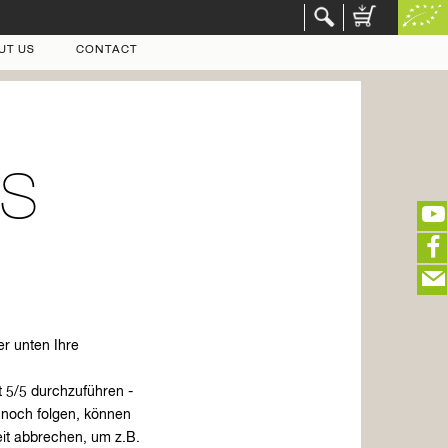
UT US
CONTACT
ss
(portofreier Versand in DE)
EDITIEREN
eeeeeeeeeeeeeeeeeeeee
ZUR KASSE
er unten Ihre
closeNotification.notification-close
ffffffffffffffffffffff
Warenkorb ausblenden
t 5/5 durchzuführen -
e noch folgen, können
eit abbrechen, um z.B.