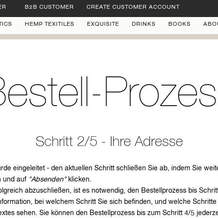
ER
B2B CUSTOMER
CREATE CUSTOMER ACCOUNT
TICS
HEMP TEXITILES
EXQUISITE
DRINKS
BOOKS
ABO
estell-Proze
Schritt 2/5 - Ihre Adresse
de eingeleitet - den aktuellen Schritt schließen Sie ab, indem Sie weit
n und auf
"Absenden"
klicken.
lgreich abzuschließen, ist es notwendig, den Bestellprozess bis Schrit
Information, bei welchem Schritt Sie sich befinden, und welche Schritt
extes sehen. Sie können den Bestellprozess bis zum Schritt 4/5 jederz