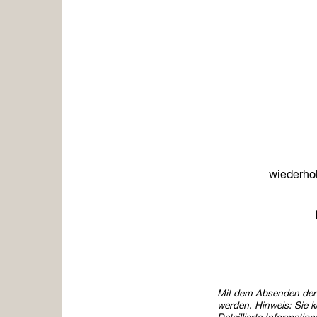
wiederho
Mit dem Absenden der 
werden. Hinweis: Sie kö