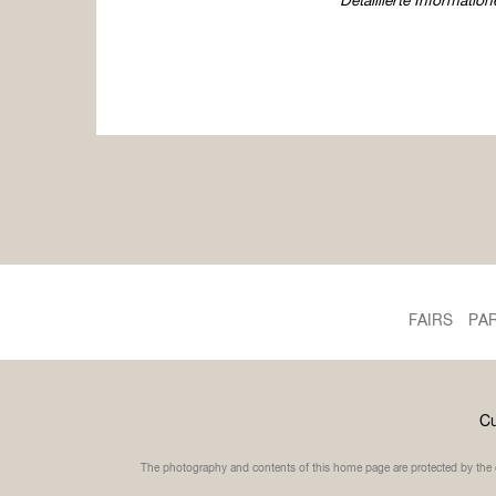
Detaillierte Informati
FAIRS
PA
Cu
The photography and contents of this home page are protected by the co