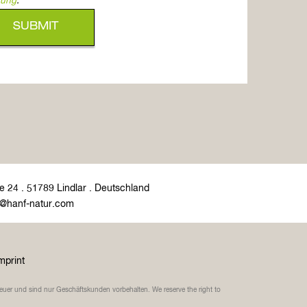
rung
.
e 24 . 51789 Lindlar . Deutschland
o@hanf-natur.com
mprint
teuer und sind nur Geschäftskunden vorbehalten. We reserve the right to