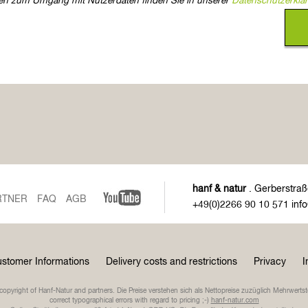
onen zum Umgang mit Nutzerdaten finden Sie in unserer
Datenschutzerklä
hanf & natur
. Gerberstraß
RTNER
FAQ
AGB
+49(0)2266 90 10 571 inf
stomer Informations
Delivery costs and restrictions
Privacy
I
pyright of Hanf-Natur and partners. Die Preise verstehen sich als Nettopreise zuzüglich Mehrwerts
correct typographical errors with regard to pricing ;-)
hanf-natur.com