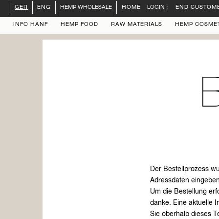
db-mysql.inc fallback-lösung ps_session Objektübergabe
LOGIN :
END CUSTOM
GER
ENG
HEMP WHOLESALE
HOME
INFO HANF
HEMP FOOD
RAW MATERIALS
HEMP COSME
B
Der Bestellprozess wur
Adressdaten eingebe
Um die Bestellung erfo
danke. Eine aktuelle 
Sie oberhalb dieses T