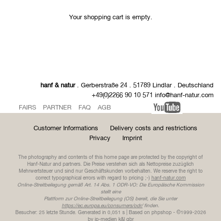
Your shopping cart is empty.
hanf & natur
. Gerberstraße 24 . 51789 Lindlar . Deutschland
+49(0)2266 90 10 571 info@hanf-natur.com
FAIRS
PARTNER
FAQ
AGB
Customer Informations
Delivery costs and restrictions
Privacy
Imprint
The photography and contents of this home page are protected by the copyright of
Hanf-Natur and partners. Die Preise verstehen sich als Nettopreise zuzüglich
Mehrwertsteuer und sind nur Geschäftskunden vorbehalten. We reserve the right to
correct typographical errors with regard to pricing ;-)
hanf-natur.com
Online-Streitbeilegung gemäß Art. 14 Abs. 1 ODR-VO: Die Europäische Kommission
stellt eine
Plattform zur Online-Streitbeilegung (OS) bereit, die Sie unter
https://ec.europa.eu/consumers/odr/
finden.
Besucher: 25 letzte Stunde.
Generated in 0,051 s | Based on phpshop - ©1999-2026
by
ip-medien
k&l gbr