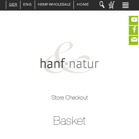
db-mysql.inc fallback-lösung ps_session Objektübergabe
GER
ENG
HEMP WHOLESALE
HOME
LOGIN :
END CUSTOMER
B2B CUSTOMER
CREATE CUSTOMER ACCOUNT
CONTACT
(portofreier Versand in DE)
INFO HANF
HEMP FOOD
EDITIEREN
RAW MATERIALS
ORGANIC COSMETICS
eeeeeeeeeeeeeeeeeeeee
ZUR KASSE
Store Checkout
closeNotification.notification-close
ffffffffffffffffffffff
Warenkorb
HEMP TEXITILES
ausblenden
EXQUISITE
Basket
DRINKS
ABOUT US