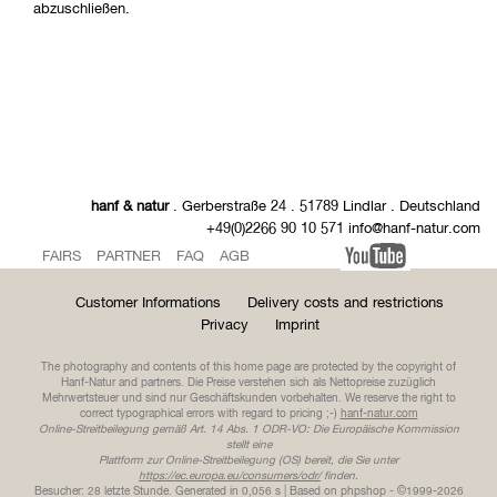
abzuschließen.
hanf & natur
. Gerberstraße 24 . 51789 Lindlar . Deutschland
+49(0)2266 90 10 571 info@hanf-natur.com
FAIRS
PARTNER
FAQ
AGB
Customer Informations
Delivery costs and restrictions
Privacy
Imprint
The photography and contents of this home page are protected by the copyright of
Hanf-Natur and partners. Die Preise verstehen sich als Nettopreise zuzüglich
Mehrwertsteuer und sind nur Geschäftskunden vorbehalten. We reserve the right to
correct typographical errors with regard to pricing ;-)
hanf-natur.com
Online-Streitbeilegung gemäß Art. 14 Abs. 1 ODR-VO: Die Europäische Kommission
stellt eine
Plattform zur Online-Streitbeilegung (OS) bereit, die Sie unter
https://ec.europa.eu/consumers/odr/
finden.
Besucher: 28 letzte Stunde.
Generated in 0,056 s | Based on phpshop - ©1999-2026