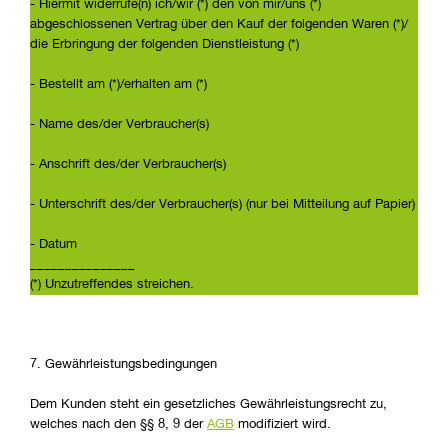
- Hiermit widerrufe(n) ich/wir (*) den von mir/uns (*)
abgeschlossenen Vertrag über den Kauf der folgenden Waren (*)/
die Erbringung der folgenden Dienstleistung (*)
- Bestellt am (*)/erhalten am (*)
- Name des/der Verbraucher(s)
- Anschrift des/der Verbraucher(s)
- Unterschrift des/der Verbraucher(s) (nur bei Mitteilung auf Papier)
- Datum
_______________
(*) Unzutreffendes streichen.
7. Gewährleistungsbedingungen
Dem Kunden steht ein gesetzliches Gewährleistungsrecht zu,
welches nach den §§ 8, 9 der
AGB
modifiziert wird.