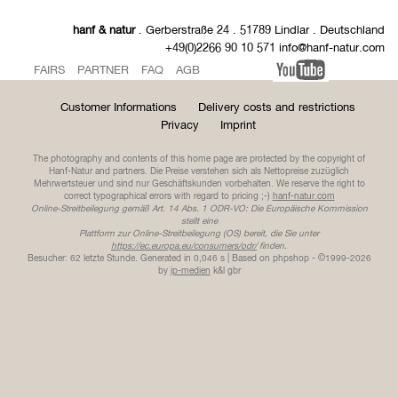
hanf & natur
. Gerberstraße 24 . 51789 Lindlar . Deutschland
+49(0)2266 90 10 571 info@hanf-natur.com
FAIRS
PARTNER
FAQ
AGB
Customer Informations
Delivery costs and restrictions
Privacy
Imprint
The photography and contents of this home page are protected by the copyright of
Hanf-Natur and partners. Die Preise verstehen sich als Nettopreise zuzüglich
Mehrwertsteuer und sind nur Geschäftskunden vorbehalten. We reserve the right to
correct typographical errors with regard to pricing ;-)
hanf-natur.com
Online-Streitbeilegung gemäß Art. 14 Abs. 1 ODR-VO: Die Europäische Kommission
stellt eine
Plattform zur Online-Streitbeilegung (OS) bereit, die Sie unter
https://ec.europa.eu/consumers/odr/
finden.
Besucher: 62 letzte Stunde.
Generated in 0,046 s | Based on phpshop - ©1999-2026
by
ip-medien
k&l gbr