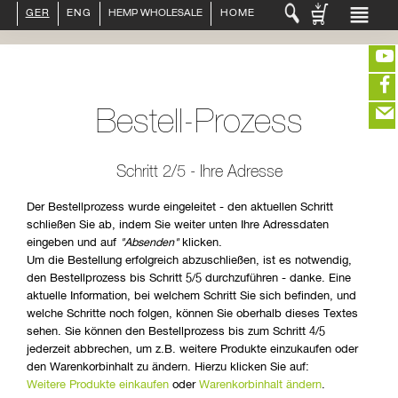
GER
ENG
HEMP WHOLESALE
HOME
LOGIN :
END CUSTOMER
B2B CUSTOMER
CREATE CUSTOMER ACCOUNT
Bestell-Prozess
CONTACT
INFO HANF
(portofreier Versand in DE)
HEMP FOOD
Schritt 2/5 - Ihre Adresse
RAW MATERIALS
ORGANIC COSMETICS
EDITIEREN
Der Bestellprozess wurde eingeleitet - den aktuellen Schritt
HEMP TEXITILES
schließen Sie ab, indem Sie weiter unten Ihre Adressdaten
eingeben und auf
"Absenden"
klicken.
EXQUISITE
eeeeeeeeeeeeeeeeeeeee
ZUR KASSE
Um die Bestellung erfolgreich abzuschließen, ist es notwendig,
DRINKS
den Bestellprozess bis Schritt 5/5 durchzuführen - danke. Eine
closeNotification.notification-close
ffffffffffffffffffffff
Warenkorb
ABOUT US
aktuelle Information, bei welchem Schritt Sie sich befinden, und
ausblenden
welche Schritte noch folgen, können Sie oberhalb dieses Textes
sehen. Sie können den Bestellprozess bis zum Schritt 4/5
jederzeit abbrechen, um z.B. weitere Produkte einzukaufen oder
den Warenkorbinhalt zu ändern. Hierzu klicken Sie auf:
Weitere Produkte einkaufen
oder
Warenkorbinhalt ändern
.